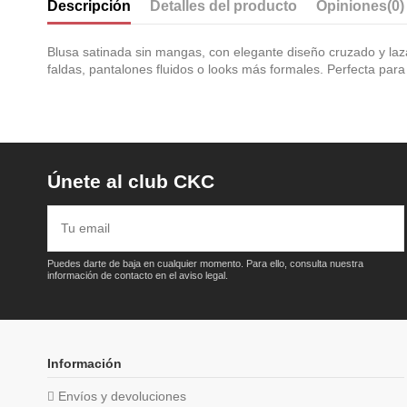
Descripción
Detalles del producto
Opiniones
(0)
Blusa satinada sin mangas, con elegante diseño cruzado y lazad
faldas, pantalones fluidos o looks más formales. Perfecta para
Únete al club CKC
Puedes darte de baja en cualquier momento. Para ello, consulta nuestra
información de contacto en el aviso legal.
Información
Envíos y devoluciones