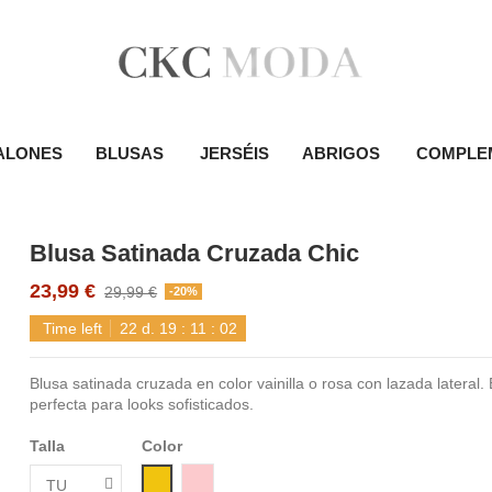
ALONES
BLUSAS
JERSÉIS
ABRIGOS
COMPLE
Blusa Satinada Cruzada Chic
23,99 €
29,99 €
-20%
Time left
22
d.
19
:
11
:
02
Blusa satinada cruzada en color vainilla o rosa con lazada lateral.
perfecta para looks sofisticados.
Talla
Color
Amarillo
Rosa