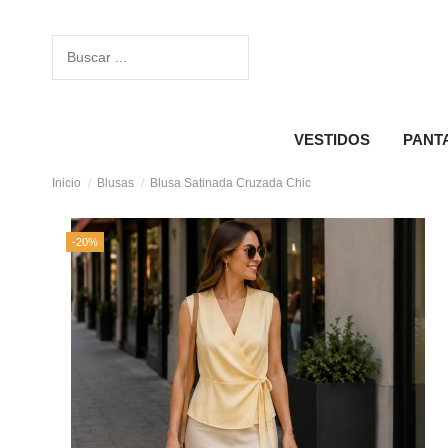
VESTIDOS
PANT
Inicio
Blusas
Blusa Satinada Cruzada Chic
-20%