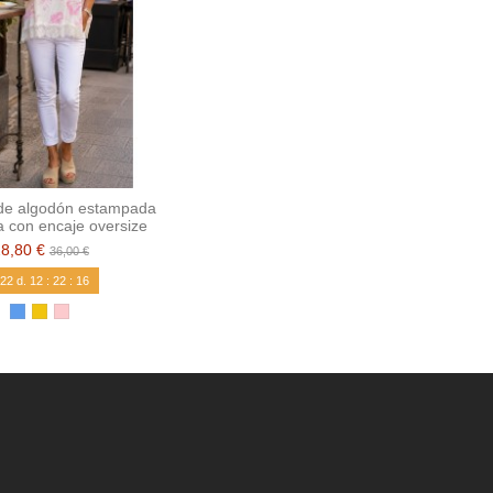
de algodón estampada
a con encaje oversize
28,80 €
36,00 €
22
d.
12
:
22
:
15