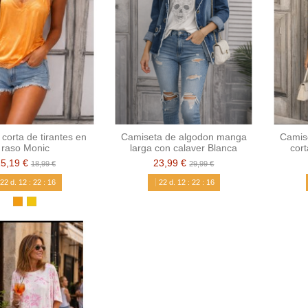
corta de tirantes en
Camiseta de algodon manga
Camis
raso Monic
larga con calaver Blanca
cor
15,19 €
23,99 €
18,99 €
29,99 €
22
d.
12
:
22
:
15
22
d.
12
:
22
:
15