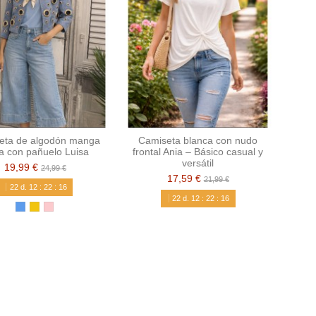
eta de algodón manga
Camiseta blanca con nudo
ta con pañuelo Luisa
frontal Ania – Básico casual y
versátil
19,99 €
24,99 €
17,59 €
21,99 €
22
d.
12
:
22
:
15
22
d.
12
:
22
:
15