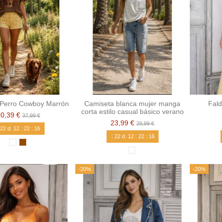
 Perro Cowboy Marrón
Camiseta blanca mujer manga
Fald
corta estilo casual básico verano
30,39 €
37,99 €
23,99 €
29,99 €
22
d.
12
:
22
:
15
22
d.
12
:
22
:
15
-20%
-20%