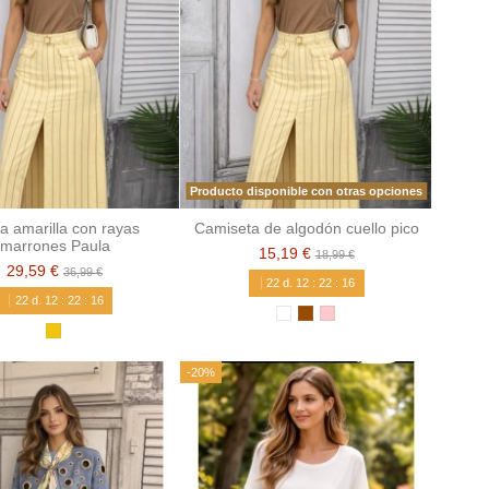
Producto disponible con otras opciones
a amarilla con rayas
Camiseta de algodón cuello pico
marrones Paula
15,19 €
18,99 €
29,59 €
36,99 €
22
d.
12
:
22
:
15
22
d.
12
:
22
:
15
-20%