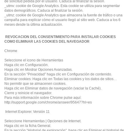
de solicitud pedida por el usuario. Caduca al finalizar la sesión.
_utmv: cookie de Google Analytics. Esta cookie se utiliza para segmentar
datos demográficos. Caduca al finalizar la sesión.
_utmz: cookie de Google Analytics que almacena la fuente de tráfico o una
campaña para explicar cómo el usuario llegó al sitio web. Caduca a los 6
meses desde la última actualización.
REVOCACION DEL CONSENTIMIENTO PARA INSTALAR COOKIES
COMO ELIMINAR LAS COOKIES DEL NAVEGADOR
Chrome
Seleccione el icono de Herramientas
Haga clic en Configuración.
Haga clic en Mostrar Opciones Avanzadas.
En la sección “Privacidad” haga clic en Configuración de contenido.
Eliminar cookies: Haga clic en Todas las cookies y los datos de sitios…
No permitir que se almacenen cookies.
Haga clic en Eliminar datos de navegación (vaciar la Caché).
Cierre y reinicie el navegador.
Para más información sobre Chrome pulse aquí:
http://support.google.com/chrome/answer/95647?hl=es
Internet Explorer. Versión 11
Seleccione Herramientas | Opciones de Internet.
Haga clic en la ficha General.
En la sección “Historial de exploración”, haga clic en Eliminar el historial de