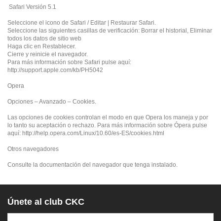
Safari Versión 5.1
Seleccione el icono de Safari / Editar | Restaurar Safari.
Seleccione las siguientes casillas de verificación: Borrar el historial, Eliminar
todos los datos de sitio web
Haga clic en Restablecer.
Cierre y reinicie el navegador.
Para más información sobre Safari pulse aquí:
http://support.apple.com/kb/PH5042
Opera
Opciones – Avanzado – Cookies.
Las opciones de cookies controlan el modo en que Opera los maneja y por
lo tanto su aceptación o rechazo. Para más información sobre Ópera pulse
aquí: http://help.opera.com/Linux/10.60/es-ES/cookies.html
Otros navegadores
Consulte la documentación del navegador que tenga instalado.
Únete al club CKC