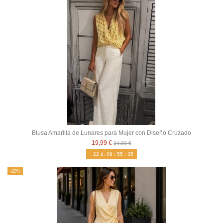
Blusa Amarilla de Lunares para Mujer con Diseño Cruzado
19,99 €
24,99 €
22
d.
09
:
55
:
34
-20%