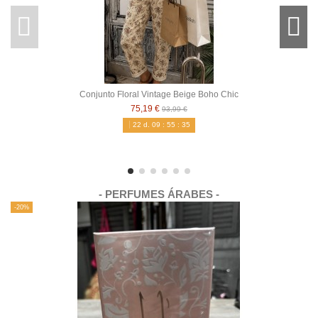
Conjunto Floral Vintage Beige Boho Chic
75,19 €
93,99 €
22
d.
09
:
55
:
34
- PERFUMES ÁRABES -
-20%
-