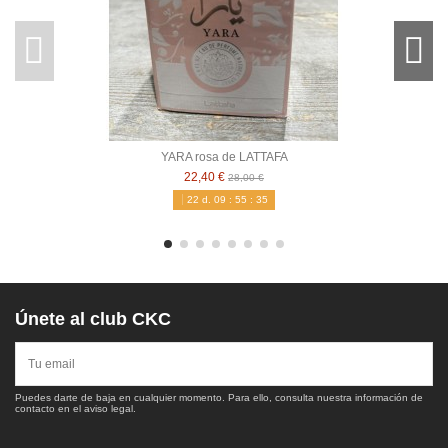
YARA rosa de LATTAFA
22,40 €
28,00 €
22
d.
09
:
55
:
34
Únete al club CKC
Puedes darte de baja en cualquier momento. Para ello, consulta nuestra información de
contacto en el aviso legal.