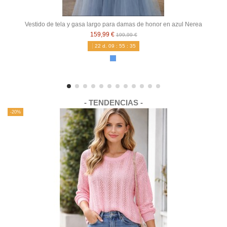
Vestido de tela y gasa largo para damas de honor en azul Nerea
159,99 €
199,99 €
22
d.
09
:
55
:
34
- TENDENCIAS -
-20%