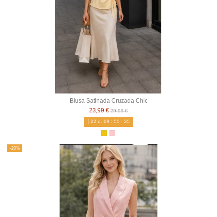
Blusa Satinada Cruzada Chic
23,99 €
29,99 €
22
d.
09
:
55
:
34
-20%