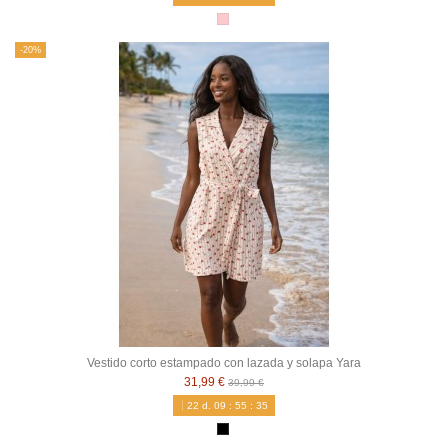
-20%
Vestido corto estampado con lazada y solapa Yara
31,99 €
39,99 €
22
d.
09
:
55
:
34