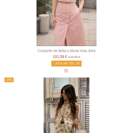
Conjunto de falda y blusa rosa Julia
101,58 €
126,98 €
22
d.
09
:
55
:
34
-20%
-