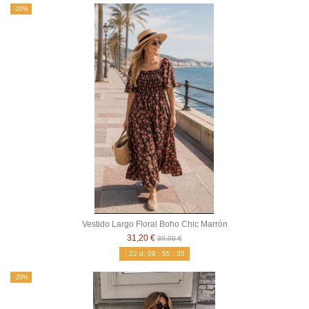
-20%
Vestido Largo Floral Boho Chic Marrón
31,20 €
39,00 €
22
d.
09
:
55
:
34
-20%