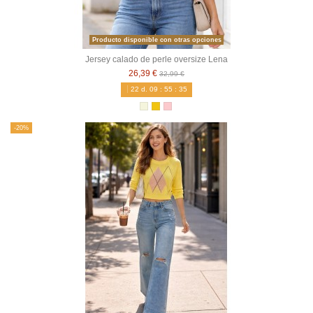
Producto disponible con otras opciones
Jersey calado de perle oversize Lena
26,39 €
32,99 €
22
d.
09
:
55
:
34
-20%