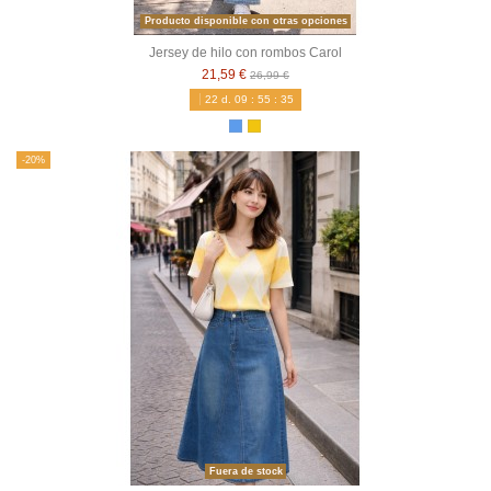
Producto disponible con otras opciones
Jersey de hilo con rombos Carol
21,59 €
26,99 €
22
d.
09
:
55
:
34
-20%
Fuera de stock