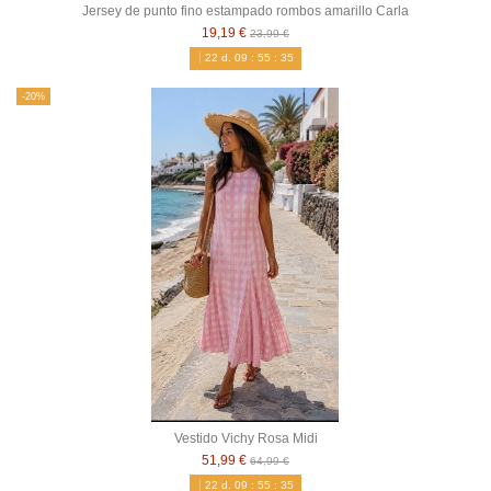
Jersey de punto fino estampado rombos amarillo Carla
19,19 €
23,99 €
22
d.
09
:
55
:
34
-20%
Vestido Vichy Rosa Midi
51,99 €
64,99 €
22
d.
09
:
55
:
34