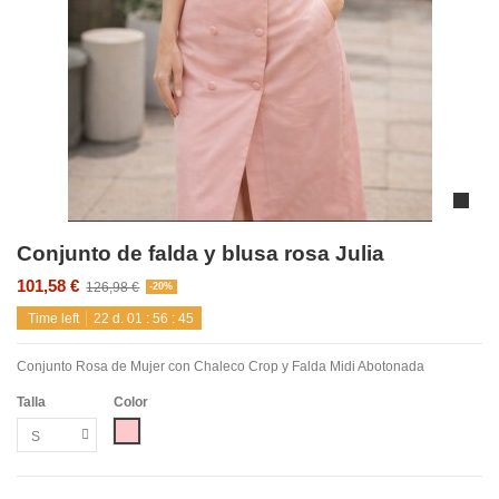
Conjunto de falda y blusa rosa Julia
101,58 €
126,98 €
-20%
Time left
22
d.
01
:
56
:
45
Conjunto Rosa de Mujer con Chaleco Crop y Falda Midi Abotonada
Talla
Color
Rosa