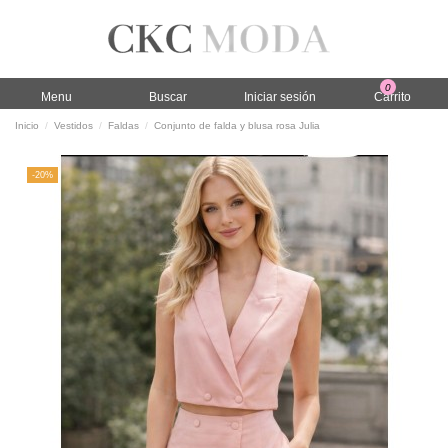
0
Menu
Buscar
Iniciar sesión
Carrito
Inicio
Vestidos
Faldas
Conjunto de falda y blusa rosa Julia
-20%