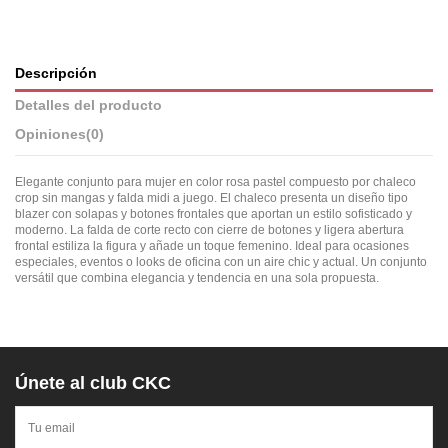
Descripción
Detalles del producto
Opiniones
(0)
Elegante conjunto para mujer en color rosa pastel compuesto por chaleco
crop sin mangas y falda midi a juego. El chaleco presenta un diseño tipo
blazer con solapas y botones frontales que aportan un estilo sofisticado y
moderno. La falda de corte recto con cierre de botones y ligera abertura
frontal estiliza la figura y añade un toque femenino. Ideal para ocasiones
especiales, eventos o looks de oficina con un aire chic y actual. Un conjunto
versátil que combina elegancia y tendencia en una sola propuesta.
Únete al club CKC