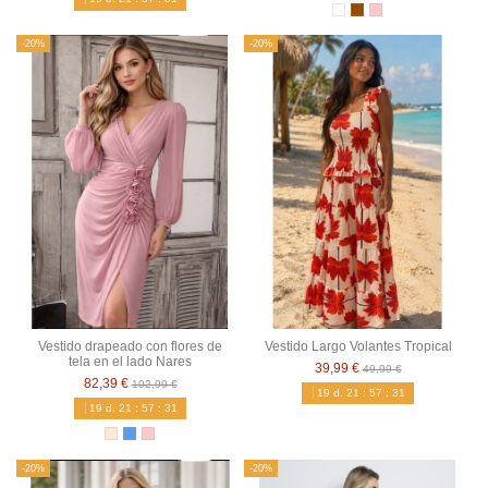
-20%
-20%
Vestido drapeado con flores de
Vestido Largo Volantes Tropical
tela en el lado Nares
39,99 €
49,99 €
82,39 €
102,99 €
19
d.
21
:
57
:
30
19
d.
21
:
57
:
30
-20%
-20%