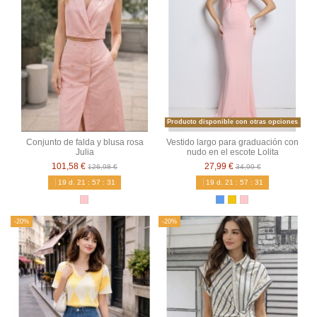
Producto disponible con otras opciones
Conjunto de falda y blusa rosa
Vestido largo para graduación con
Julia
nudo en el escote Lolita
101,58 €
27,99 €
126,98 €
34,99 €
19
d.
21
:
57
:
30
19
d.
21
:
57
:
30
-20%
-20%