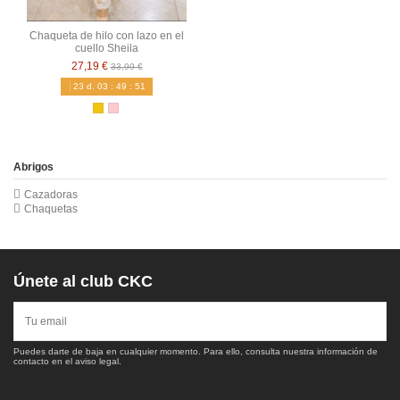
Chaqueta de hilo con lazo en el
cuello Sheila
27,19 €
33,99 €
23
d.
03
:
49
:
50
Abrigos
Cazadoras
Chaquetas
Únete al club CKC
Puedes darte de baja en cualquier momento. Para ello, consulta nuestra información de
contacto en el aviso legal.