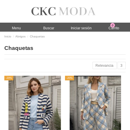
0
Menu
Buscar
Iniciar sesión
Carrito
Inicio
Abrigos
Chaquetas
Chaquetas
Relevancia
3
-20%
-20%