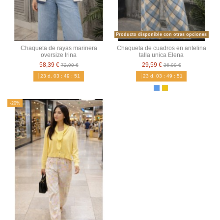
Producto disponible con otras opciones
Chaqueta de rayas marinera
Chaqueta de cuadros en antelina
oversize Irina
talla unica Elena
58,39 €
29,59 €
72,99 €
36,99 €
23
d.
03
:
49
:
50
23
d.
03
:
49
:
50
-20%