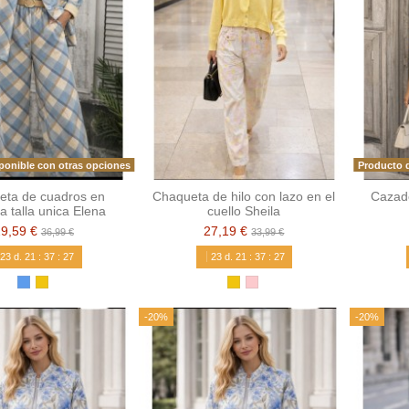
ponible con otras opciones
Producto d
eta de cuadros en
Chaqueta de hilo con lazo en el
Cazado
na talla unica Elena
cuello Sheila
29,59 €
27,19 €
36,99 €
33,99 €
23
d.
21
:
37
:
26
23
d.
21
:
37
:
26
-20%
-20%