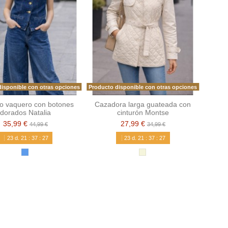
isponible con otras opciones
Producto disponible con otras opciones
o vaquero con botones
Cazadora larga guateada con
dorados Natalia
cinturón Montse
35,99 €
27,99 €
44,99 €
34,99 €
23
d.
21
:
37
:
26
23
d.
21
:
37
:
26