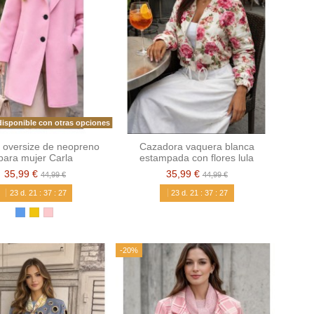
isponible con otras opciones
 oversize de neopreno
Cazadora vaquera blanca
para mujer Carla
estampada con flores lula
35,99 €
35,99 €
44,99 €
44,99 €
23
d.
21
:
37
:
26
23
d.
21
:
37
:
26
-20%