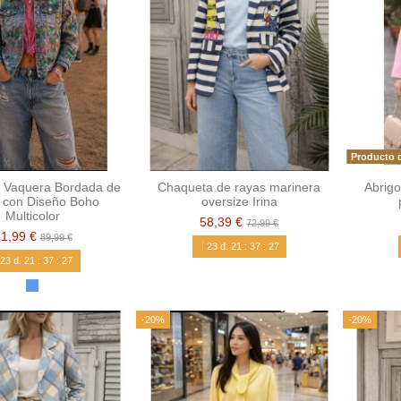
Producto d
 Vaquera Bordada de
Chaqueta de rayas marinera
Abrigo
 con Diseño Boho
oversize Irina
Multicolor
58,39 €
72,99 €
71,99 €
89,99 €
23
d.
21
:
37
:
26
23
d.
21
:
37
:
26
-20%
-20%