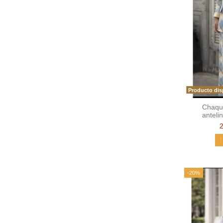
Producto dis
Chaqu
anteli
-20%