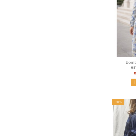
Bomb
es
-20%