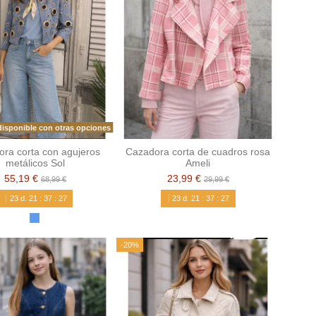
isponible con otras opciones
ra corta con agujeros
Cazadora corta de cuadros rosa
metálicos Sol
Ameli
55,19 €
23,99 €
68,99 €
29,99 €
23
d.
21
:
37
:
26
23
d.
21
:
37
:
26
-20%