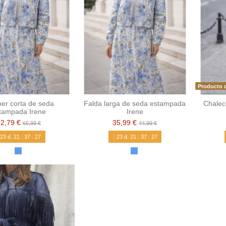
Producto d
er corta de seda
Falda larga de seda estampada
Chalec
tampada Irene
Irene
52,79 €
35,99 €
65,99 €
44,99 €
23
d.
21
:
37
:
26
23
d.
21
:
37
:
26