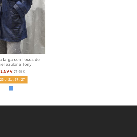
 larga con flecos de
iel azulona Tony
61,59 €
76,99 €
23
d.
21
:
37
:
26