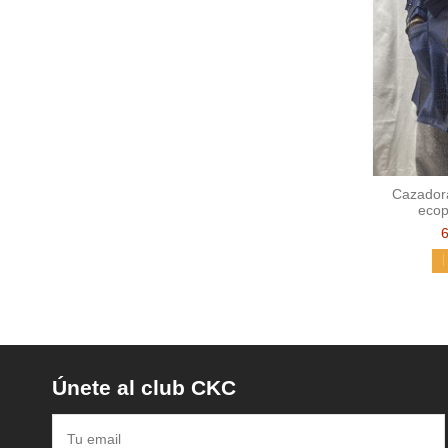
Cazadora
ecop
Únete al club CKC