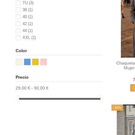
TU
(3)
38
(1)
40
(1)
42
(1)
44
(1)
XXL
(1)
Color
Chaqueta
Mujer
Precio
29,00 € - 90,00 €
-20%