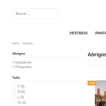
VESTIDOS
PANT
Inicio
Abrigos
Abrigos
Abrigo
Cazadoras
Chaquetas
Talla
-20%
S
(6)
M
(6)
L
(5)
XL
(2)