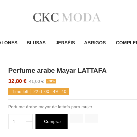
ALONES
BLUSAS
JERSÉIS
ABRIGOS
COMPLE
Perfume arabe Mayar LATTAFA
32,80 €
41,00 €
-20%
Time left
22
d.
00
:
49
:
39
Perfume árabe mayar de lattafa para mujer
Comprar