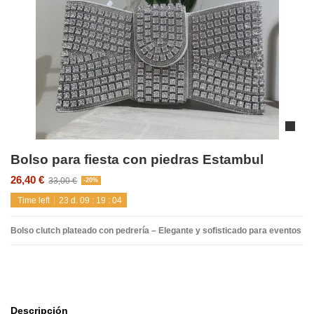
Bolso para fiesta con piedras Estambul
26,40 €
33,00 €
-20%
Time left
23
d.
09
:
19
:
04
Bolso clutch plateado con pedrería – Elegante y sofisticado para eventos
Descripción