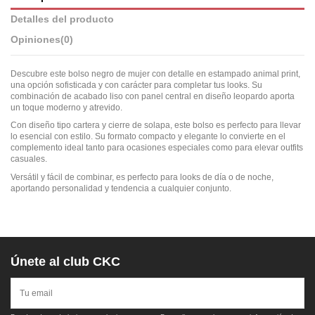
Detalles del producto
Opiniones
(0)
Descubre este bolso negro de mujer con detalle en estampado animal print,
una opción sofisticada y con carácter para completar tus looks. Su
combinación de acabado liso con panel central en diseño leopardo aporta
un toque moderno y atrevido.
Con diseño tipo cartera y cierre de solapa, este bolso es perfecto para llevar
lo esencial con estilo. Su formato compacto y elegante lo convierte en el
complemento ideal tanto para ocasiones especiales como para elevar outfits
casuales.
Versátil y fácil de combinar, es perfecto para looks de día o de noche,
aportando personalidad y tendencia a cualquier conjunto.
Únete al club CKC