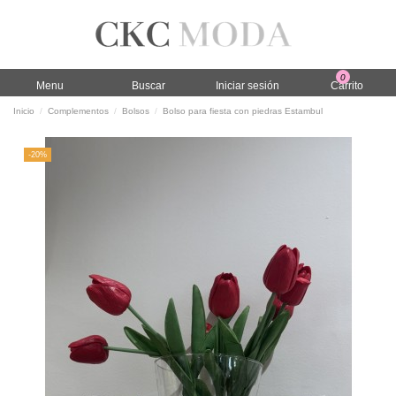
0
Menu
Buscar
Iniciar sesión
Carrito
Inicio
Complementos
Bolsos
Bolso para fiesta con piedras Estambul
-20%